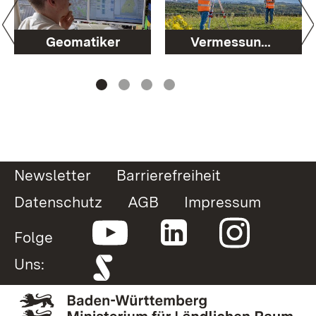
er
Vermessungstechniker
Beamtenausbildung vermessungstechnischer Dienst
Newsletter
Barrierefreiheit
Datenschutz
AGB
Impressum
Folge
Uns: