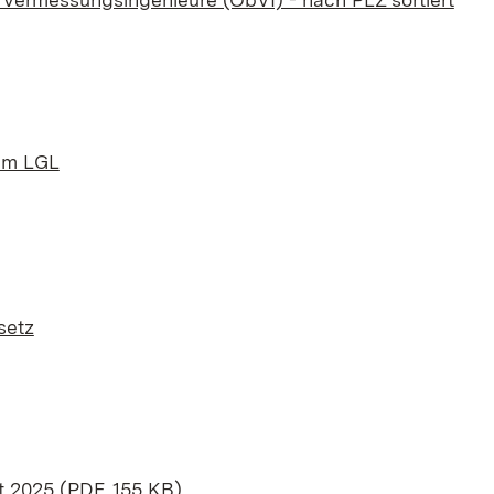
im LGL
setz
 2025 (PDF, 155 KB)