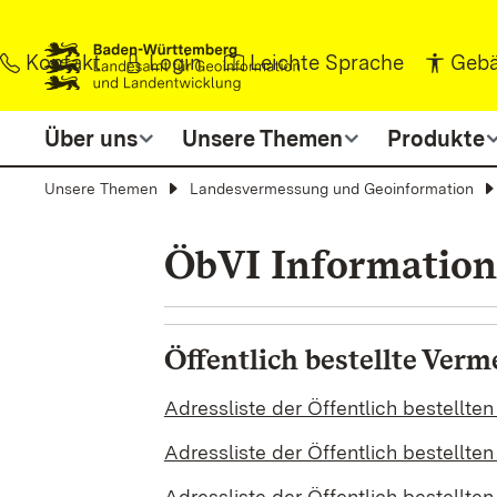
Zum Inhalt springen
Kontakt
Login
Leichte Sprache
Gebä
Über uns
Unsere Themen
Produkte
Unsere Themen
Landesvermessung und Geoinformation
ÖbVI Informatio
Öffentlich bestellte Ver
Adressliste der Öffentlich bestellt
Adressliste der Öffentlich bestellt
Adressliste der Öffentlich bestellte