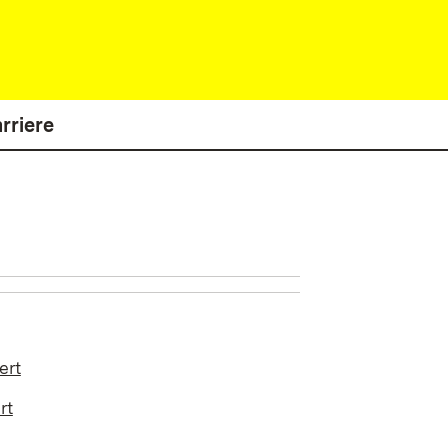
rriere
ert
rt