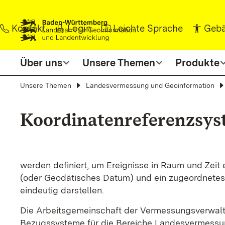
Zum Inhalt springen
Kontakt
Login
Leichte Sprache
Gebä
Über uns
Unsere Themen
Produkte
Unsere Themen
Landesvermessung und Geoinformation
Koordinatenreferenzsys
werden definiert, um Ereignisse in Raum und Zeit
(oder Geodätisches Datum) und ein zugeordnetes 
eindeutig darstellen.
Die Arbeitsgemeinschaft der Vermessungsverwal
Bezugssysteme für die Bereiche Landesvermessun