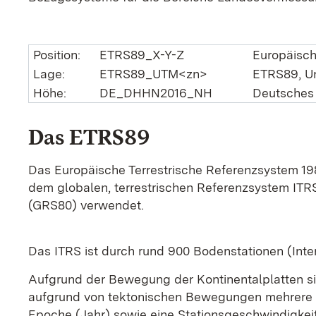
Position:
ETRS89_X-Y-Z
Europäische
Lage:
ETRS89_UTM<zn>
ETRS89, Uni
Höhe:
DE_DHHN2016_NH
Deutsches 
Das ETRS89
Das Europäische Terrestrische Referenzsystem 19
dem globalen, terrestrischen Referenzsystem ITR
(GRS80) verwendet.
Das ITRS ist durch rund 900 Bodenstationen (Intern
Aufgrund der Bewegung der Kontinentalplatten sin
aufgrund von tektonischen Bewegungen mehrere cm
Epoche (Jahr) sowie eine Stationsgeschwindigkeit 