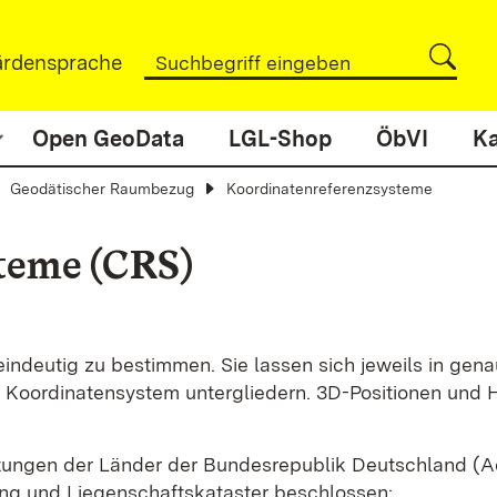
rdensprache
Open GeoData
LGL-Shop
ÖbVI
Ka
Geodätischer Raumbezug
Koordinatenreferenzsysteme
teme (CRS)
 eindeutig zu bestimmen. Sie lassen sich jeweils in g
Koordinatensystem untergliedern. 3D-Positionen und 
tungen der Länder der Bundesrepublik Deutschland (A
g und Liegenschaftskataster beschlossen: