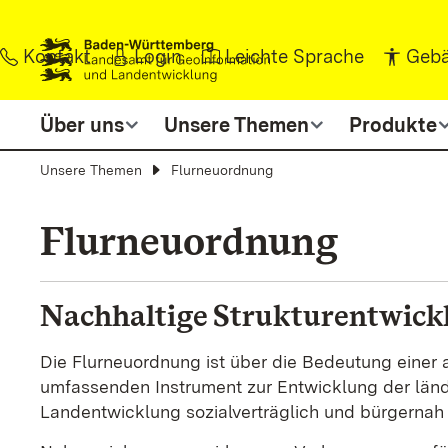
Zum Inhalt springen
Kontakt
Login
Leichte Sprache
Gebä
Über uns
Unsere Themen
Produkte
Unsere Themen
Flurneuordnung
Flurneuordnung
Nachhaltige Strukturentwick
Die Flurneuordnung ist über die Bedeutung eine
umfassenden Instrument zur Entwicklung der län
Landentwicklung sozialverträglich und bürgernah