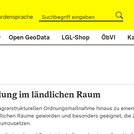
rdensprache
Open GeoData
LGL-Shop
ÖbVI
Ka
lung im ländlichen Raum
r agrarstrukturellen Ordnungsmaßnahme hinaus zu eine
dlichen Räume geworden und besonders geeignet, die Z
 umzusetzen.