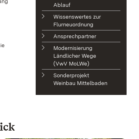
ang
Ablauf
Wissenswertes zur
Flurneuordnung
Ansprechpartner
ie
Modernisierung
Ländlicher Wege
(VwV MoLWe)
Sonderprojekt
Weinbau Mittelbaden
ick