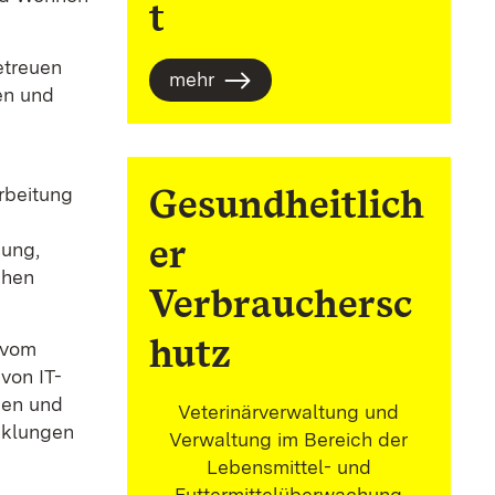
t
etreuen
mehr
en und
Gesundheitlich
rbeitung
er
sung,
chen
Verbrauchersc
hutz
 vom
von IT-
nen und
Veterinärverwaltung und
cklungen
Verwaltung im Bereich der
Lebensmittel- und
Futtermittelüberwachung