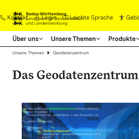
Zum Inhalt springen
Kontakt
Login
Leichte Sprache
Gebä
Über uns
Unsere Themen
Produkte
Unsere Themen
Geodatenzentrum
Das Geodatenzentrum