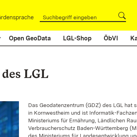
rdensprache
Open GeoData
LGL-Shop
ÖbVI
Ka
 des LGL
Das Geodatenzentrum (GDZ) des LGL hat se
in Kornwestheim und ist Informatik-Fachze
Ministeriums für Ernährung, Ländlichen Ra
Verbraucherschutz Baden-Württemberg (M
des Ministeriums für Landesentwicklung 