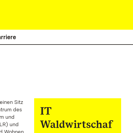
rriere
inen Sitz
IT
ntrum des
um und
Waldwirtschaf
LR) und
und Wohnen