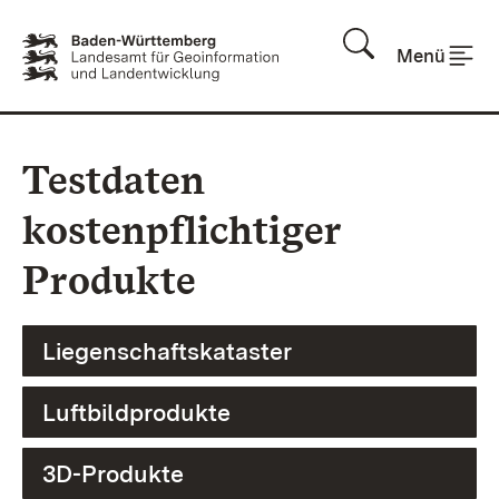
Zum Inhalt springen
Menü
Testdaten
kostenpflichtiger
Produkte
Liegenschaftskataster
Luftbildprodukte
3D-Produkte