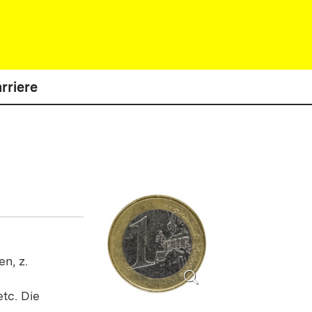
rriere
n, z.
tc. Die