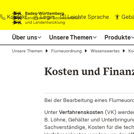
Zum Inhalt springen
Kontakt
Login
Leichte Sprache
Gebä
Über uns
Unsere Themen
Produkte
Unsere Themen
Flurneuordnung
Wissenswertes
Ko
Kosten und Finan
Bei der Bearbeitung eines Flurneuor
Unter
Verfahrenskosten
(VK) werden
B. Löhne, Gehälter und Unterbringun
Sachverständige, Kosten für die tec