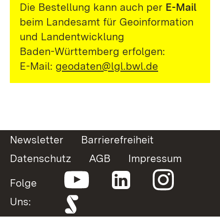
Die Bestellung kann auch per
E-Mail
beim Landesamt für Geoinformation
und Landentwicklung
Baden-Württemberg erfolgen:
E-Mail:
geodaten@lgl.bwl.de
Newsletter
Barrierefreiheit
Datenschutz
AGB
Impressum
Folge
Uns: