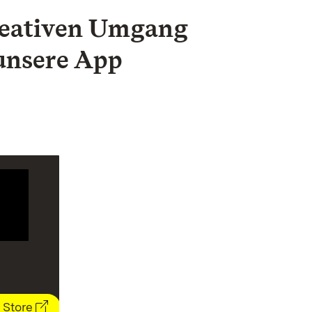
reativen Umgang
 unsere App
 Store