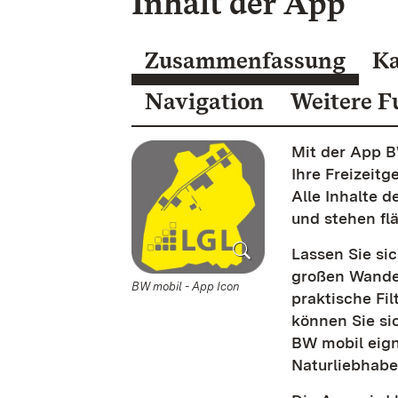
Inhalt der App
Zusammenfassung
Ka
Navigation
Weitere F
Mit der App B
Ihre Freizeitg
Alle Inhalte 
und stehen fl
Lassen Sie si
großen Wander
BW mobil - App Icon
praktische Fil
können Sie si
BW mobil eign
Naturliebhabe