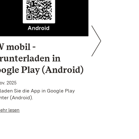
 mobil -
BW mobil
runterladen in
anschaue
ogle Play (Android)
24. Nov. 2025
Imagevideo zur A
ov. 2025
 laden Sie die App in Google Play
mehr lesen
nter (Android).
ehr lesen