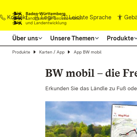
Zum Inhalt springen
Kontakt
Login
Leichte Sprache
Gebä
Über uns
Unsere Themen
Produkte
Produkte
Karten / App
App BW mobil
BW mobil – die F
Erkunden Sie das Ländle zu Fuß ode