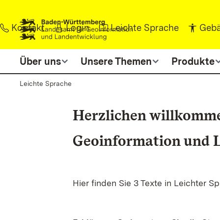
Zum Inhalt springen
Kontakt
Login
Leichte Sprache
Gebä
Über uns
Unsere Themen
Produkte
Leichte Sprache
Herzlichen willkomme
Geoinformation und 
Hier finden Sie 3 Texte in Leichter S