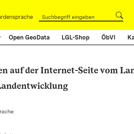
rdensprache
Open GeoData
LGL-Shop
ÖbVI
Ka
n auf der Internet-Seite vom La
Landentwicklung
prache: