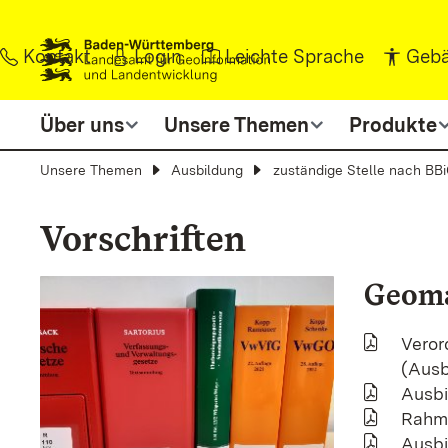
Zum Inhalt springen
Kontakt
Login
Leichte Sprache
Gebä
Über uns
Unsere Themen
Produkte
Unsere Themen
Ausbildung
zuständige Stelle nach BB
Vorschriften
Geoma
Veror
(Ausb
Ausbi
Rahme
Ausbi