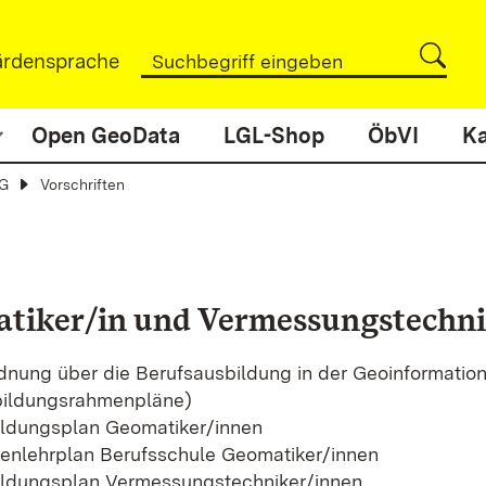
rdensprache
Open GeoData
LGL-Shop
ÖbVI
Ka
iG
Vorschriften
tiker/in und Vermessungstechni
dnung über die Berufsausbildung in der Geoinformatio
ildungsrahmenpläne)
ldungsplan Geomatiker/innen
nlehrplan Berufsschule Geomatiker/innen
ldungsplan Vermessungstechniker/innen