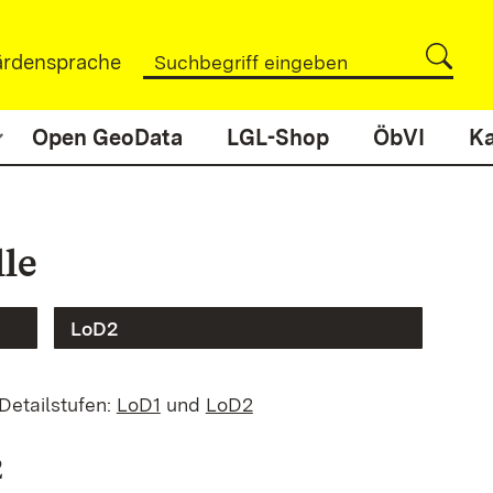
rdensprache
Open GeoData
LGL-Shop
ÖbVI
Ka
le
LoD2
Detailstufen:
LoD1
und
LoD2
2