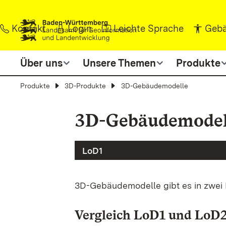
Zum Inhalt springen
Kontakt
Login
Leichte Sprache
Gebä
Über uns
Unsere Themen
Produkte
Produkte
3D-Produkte
3D-Gebäudemodelle
3D-Gebäudemodel
LoD1
3D-Gebäudemodelle gibt es in zwei 
Vergleich LoD1 und LoD