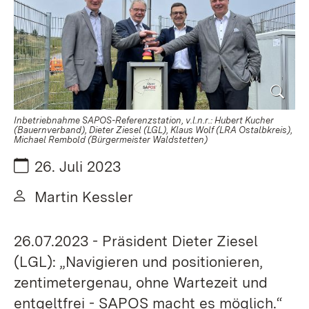
Inbetriebnahme SAPOS-Referenzstation, v.l.n.r.: Hubert Kucher
(Bauernverband), Dieter Ziesel (LGL), Klaus Wolf (LRA Ostalbkreis),
Michael Rembold (Bürgermeister Waldstetten)
Datum:
26. Juli 2023
Von:
Martin Kessler
26.07.2023 - Präsident Dieter Ziesel
(LGL): „Navigieren und positionieren,
zentimetergenau, ohne Wartezeit und
entgeltfrei - SAPOS macht es möglich.“