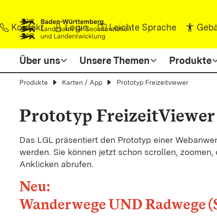
Zum Inhalt springen
Kontakt
Login
Leichte Sprache
Gebä
Über uns
Unsere Themen
Produkte
Produkte
Karten / App
Prototyp Freizeitviewer
Prototyp FreizeitViewer
Das LGL präsentiert den Prototyp einer Webanwen
werden. Sie können jetzt schon scrollen, zoomen,
Anklicken abrufen.
Neu:
Wanderwege UND Radwege (S