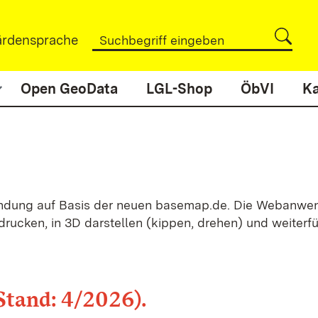
rdensprache
Open GeoData
LGL-Shop
ÖbVI
Ka
dung auf Basis der neuen basemap.de. Die Webanwendun
 drucken, in 3D darstellen (kippen, drehen) und weite
tand: 4/2026).