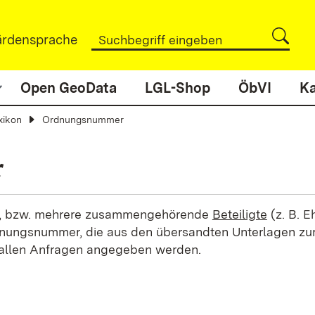
rdensprache
Open GeoData
LGL-Shop
ÖbVI
Ka
xikon
Ordnungsnummer
r
, bzw. mehrere zusammengehörende
Beteiligte
(z. B. E
nungsnummer, die aus den übersandten Unterlagen zu
 allen Anfragen angegeben werden.