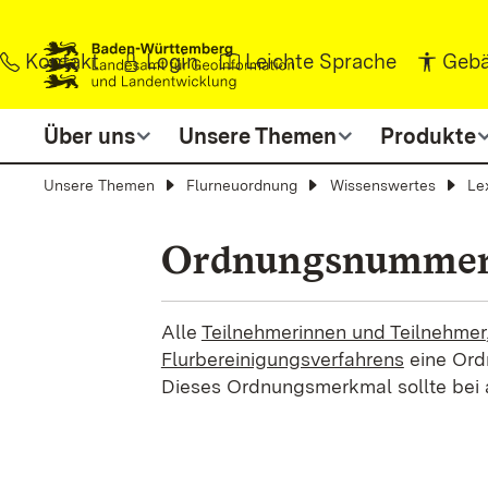
Zum Inhalt springen
Kontakt
Login
Leichte Sprache
Gebä
Über uns
Unsere Themen
Produkte
Unsere Themen
Flurneuordnung
Wissenswertes
Le
Ordnungsnumme
Alle
Teilnehmerinnen und Teilnehmer
Flurbereinigungsverfahrens
eine Ord
Dieses Ordnungsmerkmal sollte bei