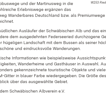
W253 Ried
obuswege und der Martinusweg in die
hlreiche Erlebniswege ergänzen das
sweg Wanderbares Deutschland bzw. als Premiumwege ze
ichnet.
üdlichen Ausläufer der Schwäbischen Alb und das eine
ndere dem ausgedehnten Federseeried durchzogene G
er hügeligen Landschaft mit dem Bussen als seiner höc
e schöne und eindrucksvolle Wanderungen.
stische Informationen wie beispielsweise Aussichtspunk
rdigkeiten, Wanderheime und Gasthäuser in Auswahl. 
sonders gekennzeichnete touristische Objekte und viele
TM-Gitter in blauer Farbe wiedergegeben. Die Größe de
rblick über das ausgewählte Gebiet.
 dem Schwäbischen Albverein e.V.