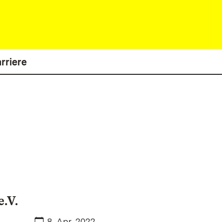
rriere
.V.
Datum:
8. Apr. 2022