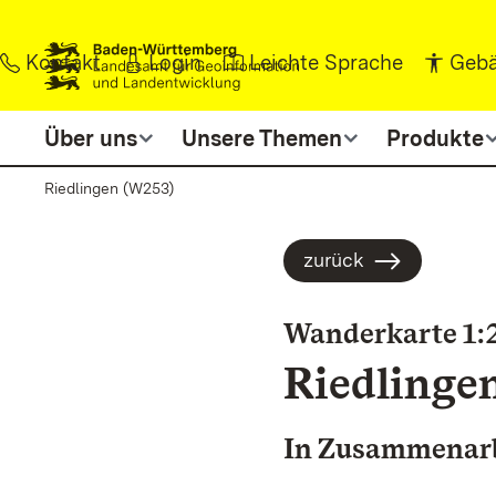
Zum Inhalt springen
Kontakt
Login
Leichte Sprache
Gebä
Über uns
Unsere Themen
Produkte
Riedlingen (W253)
zurück
Wanderkarte 1:
Riedlinge
In Zusammenarbe