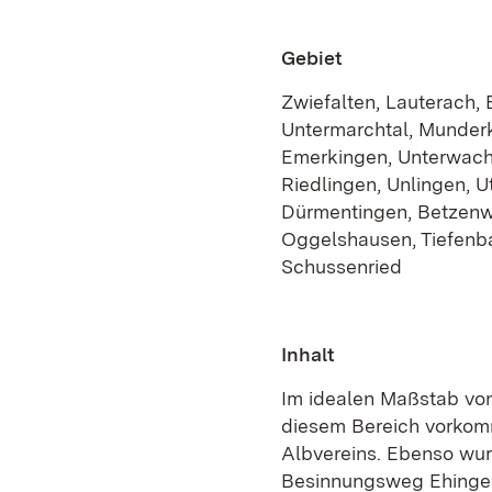
Gebiet
Zwiefalten, Lauterach,
Untermarchtal, Munderk
Emerkingen, Unterwachi
Riedlingen, Unlingen, Ut
Dürmentingen, Betzenwe
Oggelshausen, Tiefenb
Schussenried
Inhalt
Im idealen Maßstab von 
diesem Bereich vorko
Albvereins. Ebenso wu
Besinnungsweg Ehinger