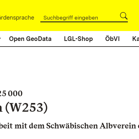
rdensprache
Open GeoData
LGL-Shop
ÖbVI
Ka
:
25 000
n (W253)
it mit dem Schwäbischen Albverein e