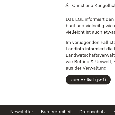
Von:
Christiane Klingelhöl
Das LGL informiert den 
bunt und vielseitig wi
vielleicht ist auch etwa
Im vorliegenden Fall st
Landinfo informiert di
Landwirtschaftsverwal
wie Betrieb & Umwelt, 
aus der Verwaltung.
zum Artikel (pdf)
Newsletter
Barrierefreiheit
Datenschutz