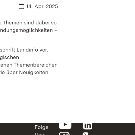
Datum:
14. Apr. 2025
ie Themen sind dabei so
wendungsmöglichkeiten –
chrift Landinfo vor.
rgischen
edenen Themenbereichen
ie über Neuigkeiten
Folge
Uns: