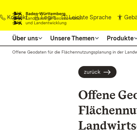
Zum Inhalt springen
Kontakt
Login
Leichte Sprache
Gebä
Über uns
Unsere Themen
Produkte
Offene Geodaten für die Flächennutzungsplanung in der Landw
zurück
Offene Geo
Flächennu
Landwirts