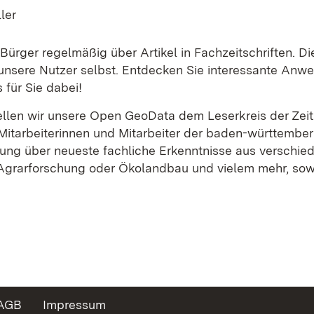
ler
Bürger regelmäßig über Artikel in Fachzeitschriften. D
e unsere Nutzer selbst. Entdecken Sie interessante An
s für Sie dabei!
ellen wir unsere Open GeoData dem Leserkreis der Zeits
e Mitarbeiterinnen und Mitarbeiter der baden-württembe
tung über neueste fachliche Erkenntnisse aus verschi
Agrarforschung oder Ökolandbau und vielem mehr, sow
AGB
Impressum