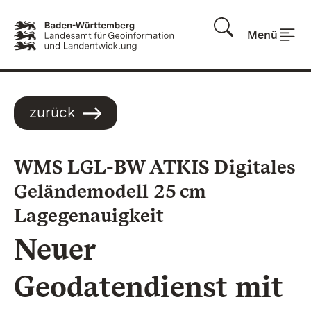
Zum Inhalt springen
Menü
zurück
WMS LGL-BW ATKIS Digitales
Geländemodell 25 cm
:
Lagegenauigkeit
Neuer
Geodatendienst mit