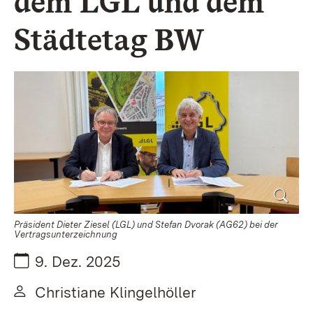
dem LGL und dem
Städtetag BW
Präsident Dieter Ziesel (LGL) und Stefan Dvorak (AG62) bei der
Vertragsunterzeichnung
Datum:
9. Dez. 2025
Von:
Christiane Klingelhöller