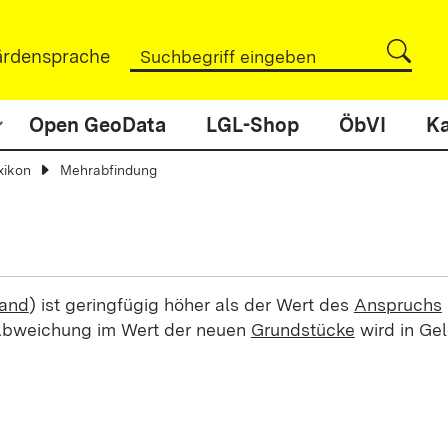
rdensprache
Open GeoData
LGL-Shop
ÖbVI
Ka
xikon
Mehrabfindung
tand
) ist geringfügig höher als der Wert des
Anspruchs
 Abweichung im Wert der neuen
Grundstücke
wird in Ge