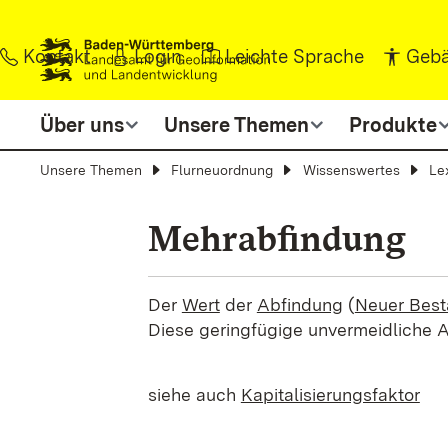
Zum Inhalt springen
Kontakt
Login
Leichte Sprache
Gebä
Über uns
Unsere Themen
Produkte
Unsere Themen
Flurneuordnung
Wissenswertes
Le
Mehrabfindung
Der
Wert
der
Abfindung
(
Neuer Bes
Diese geringfügige unvermeidliche
siehe auch
Kapitalisierungsfaktor