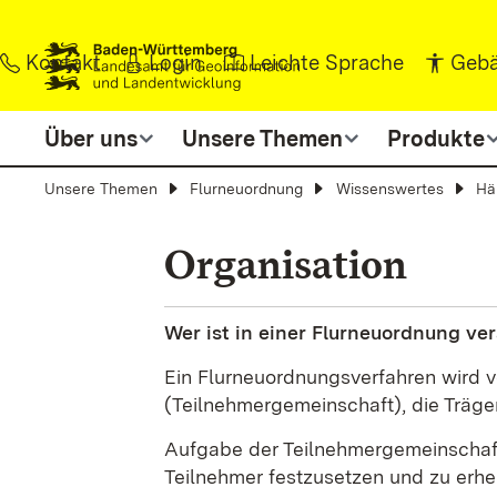
Zum Inhalt springen
Kontakt
Login
Leichte Sprache
Gebä
Über uns
Unsere Themen
Produkte
Unsere Themen
Flurneuordnung
Wissenswertes
Hä
Organisation
Wer ist in einer Flurneuordnung ve
Ein Flurneuordnungsverfahren wird 
(Teilnehmergemeinschaft), die Träger
Aufgabe der Teilnehmergemeinschaft 
Teilnehmer festzusetzen und zu erhe