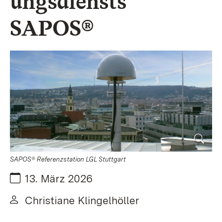
ungsdiensts
SAPOS®
SAPOS® Referenzstation LGL Stuttgart
Datum:
13. März 2026
Von:
Christiane Klingelhöller