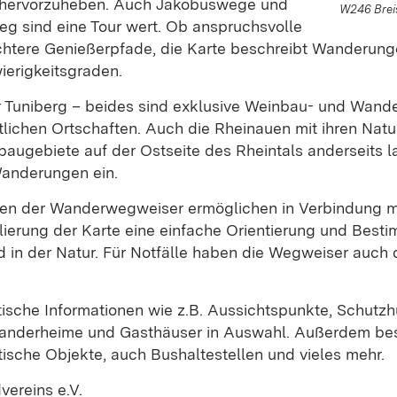
 hervorzuheben. Auch Jakobuswege und
W246 Brei
g sind eine Tour wert. Ob anspruchsvolle
chtere Genießerpfade, die Karte beschreibt Wanderung
ierigkeitsgraden.
r Tuniberg – beides sind exklusive Weinbau- und Wande
lichen Ortschaften. Auch die Rheinauen mit ihren Nat
nbaugebiete auf der Ostseite des Rheintals anderseits
Wanderungen ein.
en der Wanderwegweiser ermöglichen in Verbindung mi
lierung der Karte eine einfache Orientierung und Best
nd in der Natur. Für Notfälle haben die Wegweiser auch 
tische Informationen wie z.B. Aussichtspunkte, Schutzhü
anderheime und Gasthäuser in Auswahl. Außerdem be
ische Objekte, auch Bushaltestellen und vieles mehr.
ereins e.V.