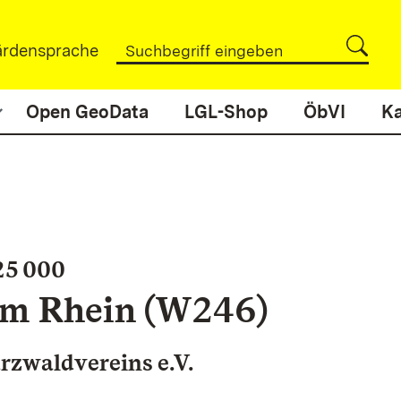
rdensprache
Open GeoData
LGL-Shop
ÖbVI
Ka
:
25 000
am Rhein (W246)
rzwaldvereins e.V.