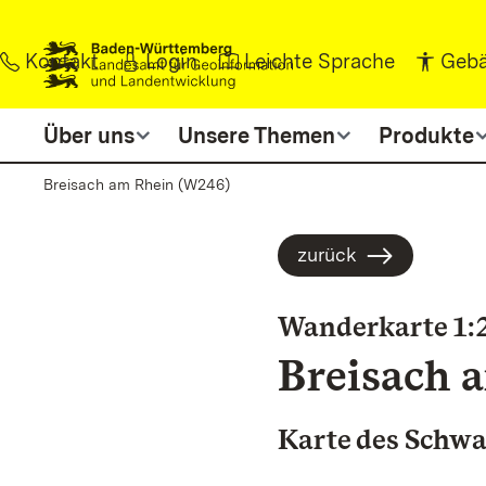
Zum Inhalt springen
Kontakt
Login
Leichte Sprache
Gebä
Über uns
Unsere Themen
Produkte
Breisach am Rhein (W246)
zurück
Wanderkarte 1:
Breisach 
Karte des Schwa