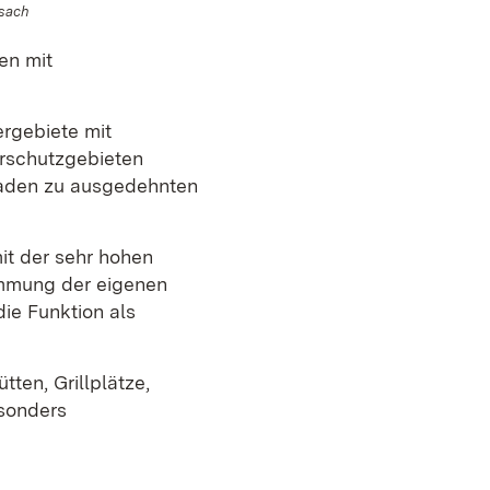
sach
en mit
rgebiete mit
urschutzgebieten
 laden zu ausgedehnten
t der sehr hohen
immung der eigenen
die Funktion als
tten, Grillplätze,
sonders