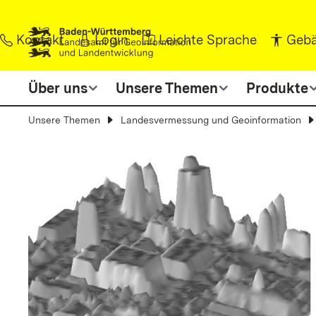
Zum Inhalt springen
Kontakt
Login
Leichte Sprache
Gebä
Über uns
Unsere Themen
Produkte
Unsere Themen
Landesvermessung und Geoinformation