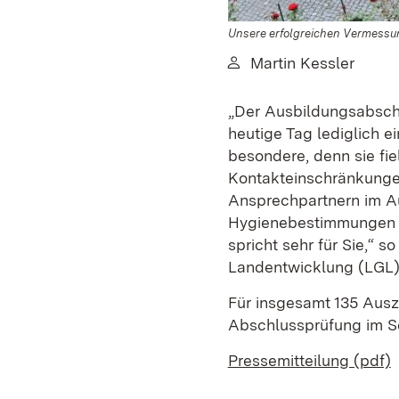
Unsere erfolgreichen Vermessu
Von:
Martin Kessler
„Der Ausbildungsabschl
heutige Tag lediglich e
besondere, denn sie fie
Kontakteinschränkunge
Ansprechpartnern im A
Hygienebestimmungen un
spricht sehr für Sie,“ 
Landentwicklung (LGL),
Für insgesamt 135 Ausz
Abschlussprüfung im So
Pressemitteilung (pdf)