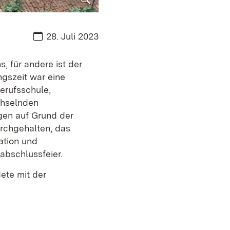
Datum:
28. Juli 2023
 für andere ist der
ngszeit war eine
Berufsschule,
chselnden
gen auf Grund der
rchgehalten, das
ation und
abschlussfeier.
ete mit der