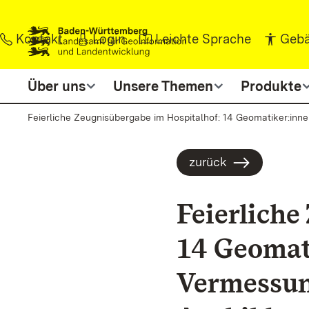
Zum Inhalt springen
Kontakt
Login
Leichte Sprache
Gebä
Über uns
Unsere Themen
Produkte
Feierliche Zeugnisübergabe im Hospitalhof: 14 Geomatiker:i
zurück
Feierliche
14 Geomat
Vermessun