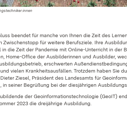
ngstechniker:innen
uss beendet für manche von Ihnen die Zeit des Lernens,
in Zwischenstopp für weitere Berufsziele. Ihre Ausbildu
l in die Zeit der Pandemie mit Online-Unterricht in der 
n, Home-Office der Ausbilderinnen und Ausbilder, we
usbildungsbetrieb, erschwerten Außendienstbedingun
d vielen Krankheitsausfällen. Trotzdem haben Sie du
so Dieter Ziesel, Präsident des Landesamts für Geoinform
 in seiner Begrüßung bei der diesjährigen Ausbildungs
ubildende der Geoinformationstechnologie (GeoIT) end
mmer 2023 die dreijährige Ausbildung.