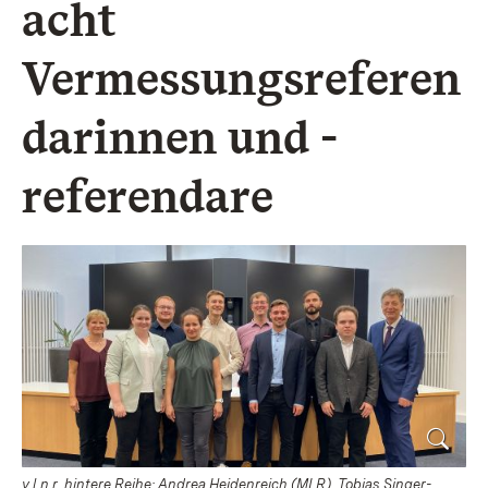
acht
Vermessungsreferen
darinnen und -
referendare
v.l.n.r. hintere Reihe: Andrea Heidenreich (MLR), Tobias Singer-