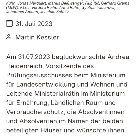
Kühn, Jonas Marquart, Marius Beißwenger, Filip Ilić, Gerhard Grams
(MLW); v.l.n.r. vordere Reihe: Anne Rahn, Gyulnar Yasenova,
Johannes Amann, Joachim Schulz
Datum:
31. Juli 2023
Von:
Martin Kessler
Am 31.07.2023 beglückwünschte Andrea
Heidenreich, Vorsitzende des
Prüfungsausschusses beim Ministerium
für Landesentwicklung und Wohnen und
Leitende Ministerialrätin im Ministerium
für Ernährung, Ländlichen Raum und
Verbraucherschutz, die Absolventinnen
und Absolventen im Namen der beiden
beteiligten Häuser und wünschte ihnen