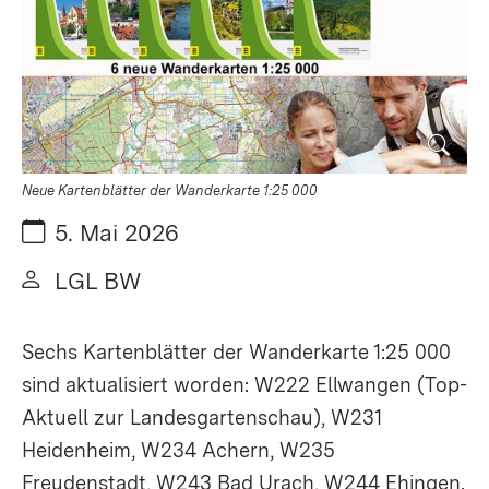
Neue Kartenblätter der Wanderkarte 1:25 000
Datum:
5. Mai 2026
Von:
LGL BW
Sechs Kartenblätter der Wanderkarte 1:25 000
sind aktualisiert worden: W222 Ellwangen (Top-
Aktuell zur Landesgartenschau), W231
Heidenheim, W234 Achern, W235
Freudenstadt, W243 Bad Urach, W244 Ehingen.